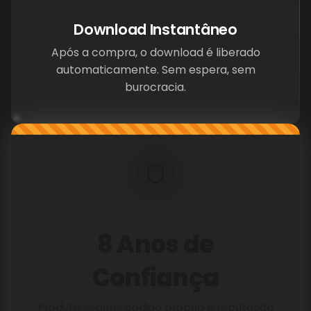
Download Instantâneo
BG
Após a compra, o download é liberado
automaticamente. Sem espera, sem
burocracia.
MATIC
8 Anos de
Confiança
Produto seguro, código próprio e reputação