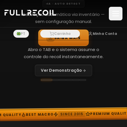
FULLRECOIL - MACROS GA
Pular para o conteudo principal
IA · AUTO DETECT
Detecção automática via inventário —
sem configuração manual.
PT
Carrinho
Minha Conta
SAIBA MAIS
Abra o TAB e o sistema assume o
controle do recoil instantaneamente.
Ver Demonstração
BEST MACRO
PREMIUM QUALITY
SINCE 2015
T MACRO
▲
★