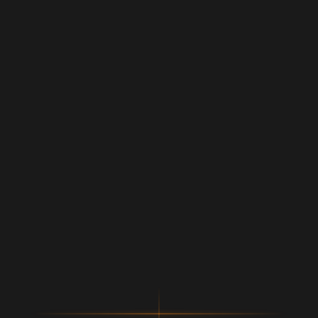
▲
★
◉