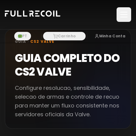
Pular para o conteudo principal
PT
Carrinho
Minha Conta
GUIA
CS2 VALVE
GUIA COMPLETO DO
CS2 VALVE
Configure resolucao, sensibilidade,
selecao de armas e controle de recuo
para manter um fluxo consistente nos
servidores oficiais da Valve.