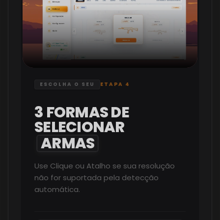
ESCOLHA O SEU
ETAPA 4
3
FORMAS
DE
SELECIONAR
ARMAS
Use Clique ou Atalho se sua resolução
não for suportada pela detecção
automática.