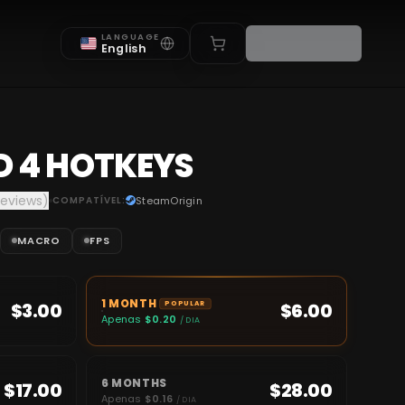
LANGUAGE
English
D 4 HOTKEYS
reviews)
COMPATÍVEL:
Steam
Origin
MACRO
FPS
1 MONTH
$3.00
$6.00
POPULAR
Apenas
$0.20
/ DIA
6 MONTHS
$17.00
$28.00
Apenas
$0.16
/ DIA