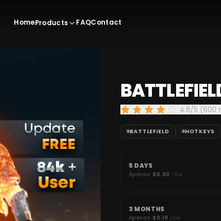
Home
FAQ
Contact
Products
BATTLEFIEL
4.6/5 (600 
BATTLEFIELD
HOTKEYS
5 DAYS
Apenas
$0.60
/ DIA
3 MONTHS
Apenas
$0.19
/ DIA